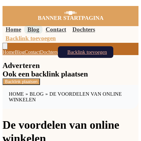
BANNER STARTPAGINA
Home
Blog
Contact
Dochters
Backlink toevoegen
Home
Blog
Contact
Dochters
Backlink toevoegen
Adverteren
Ook een backlink plaatsen
Backlink plaatsen
HOME
»
BLOG
»
DE VOORDELEN VAN ONLINE
WINKELEN
De voordelen van online
winkelen